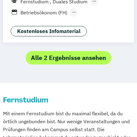
Fernstudium
Duales Studium
Stuttgart
Jena
Innsbruck
Linz
Fernlehrgang
Betriebsökonom (FH)
Business Administration
Business Administration (dual)
Kostenloses Infomaterial
Digitalisierungsmanagement
E-Commerce
Hotel- und Tourismusmarketing
Alle 2 Ergebnisse ansehen
Kommunikation & Eventmanagement
Kommunikation & Eventmanagement
(dual)
Kommunikation & Medienmanagement
Fernstudium
Kommunikation & Medienmanagement
(dual)
Mit einem Fernstudium bist du maximal flexibel, da du
Kommunikationsmanagement
örtlich ungebunden bist. Nur wenige Veranstaltungen und
Kommunikationsmanagement (dual)
Prüfungen finden am Campus selbst statt. Die
Marketing
Marketingökonom:in