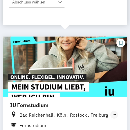
Abschluss wählen
IU Fernstudium
Bad Reichenhall
Köln
Rostock
Freiburg
Kiel
Frankfurt am Main
Stuttgart
Fernstudium