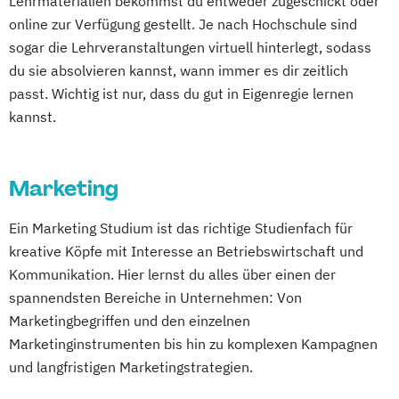
Lehrmaterialien bekommst du entweder zugeschickt oder
Online-Marketing & Marketingmanagement
online zur Verfügung gestellt. Je nach Hochschule sind
sogar die Lehrveranstaltungen virtuell hinterlegt, sodass
Online-Marketing & Marketingmanagement
du sie absolvieren kannst, wann immer es dir zeitlich
(dual)
passt. Wichtig ist nur, dass du gut in Eigenregie lernen
Public Relations Hochschulzertifikat
kannst.
Veranstaltungsökonom (FH)
Vertriebsmanagement
Marketing
Werbe- und Medienpsychologie
Wirtschaftspsychologie
Ein Marketing Studium ist das richtige Studienfach für
kreative Köpfe mit Interesse an Betriebswirtschaft und
Kommunikation. Hier lernst du alles über einen der
spannendsten Bereiche in Unternehmen: Von
Marketingbegriffen und den einzelnen
Marketinginstrumenten bis hin zu komplexen Kampagnen
und langfristigen Marketingstrategien.