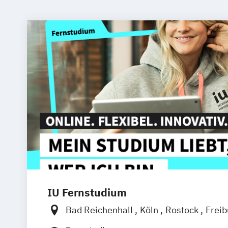
IU Fernstudium
Bad Reichenhall
Köln
Rostock
Frei
Frankfurt am Main
Stuttgart
Dresde