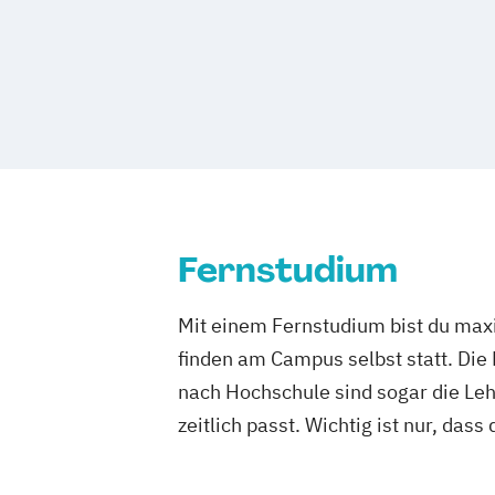
Köln
Offenbach bei Frankfurt am Mai
Schwarzheide/Oberspreewald-Lausitz 
Fernstudium
Mit einem Fernstudium bist du maxi
finden am Campus selbst statt. Die
nach Hochschule sind sogar die Lehr
zeitlich passt. Wichtig ist nur, dass