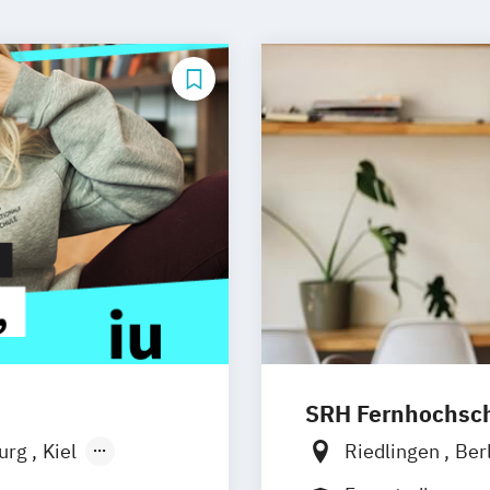
SRH Fernhochschu
burg
Kiel
Riedlingen
Ber
n
Aachen
Hannover
Köln