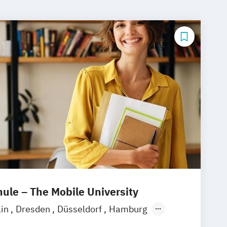
le – The Mobile University
lin
Dresden
Düsseldorf
Hamburg
München
Stuttgart
Ellwangen
Zell