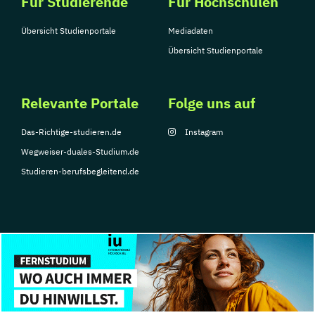
Für Studierende
Für Hochschulen
Übersicht Studienportale
Mediadaten
Übersicht Studienportale
Relevante Portale
Folge uns auf
Das-Richtige-studieren.de
Instagram
Wegweiser-duales-Studium.de
Studieren-berufsbegleitend.de
© Copyright 2026, TarGroup Media GmbH
Impressum
Datenschutzerklärung
Nutzungsbedingungen
Barrierefreihe