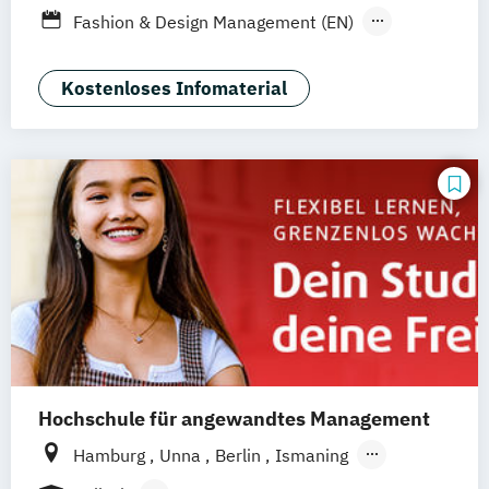
Fashion & Design Management (EN)
Industrie & Produkt Design
Interior Design
Luxury Management (EN)
Kostenloses Infomaterial
Marken- & Kommunikationsdesign
Mode & Designmanagement
Sustainability in Creative Industries (EN)
Hochschule für angewandtes Management
Hamburg
Unna
Berlin
Ismaning
Mannheim
Wien
Frankfurt
Hannover