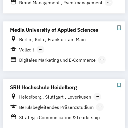
Brand Management
Eventmanagement
Marketingmanagement
Medien- und Kommunikationsmanagement
Media University of Applied Sciences
Medien- und Kommuni­kations­management
Berlin
Köln
Frankfurt am Main
(DE/EN)
Vollzeit
Medien- und Werbepsychologie
Berufsbegleitendes Präsenzstudium
Social Media
Sportmarketing
Digitales Marketing und E-Commerce
Duales Studium
Fernstudium
Strategisches Marketing
Internationales Marketing und
Medienmanagement (DE/EN)
Journalismus und
SRH Hochschule Heidelberg
Unternehmenskommunikation
Heidelberg
Stuttgart
Leverkusen
Management der Medien- und
Hamburg
Berufsbegleitendes Präsenzstudium
Kreativwirtschaft
Vollzeit
Public Relations und Digitales Marketing
Strategic Communication & Leadership
(DE/EN)