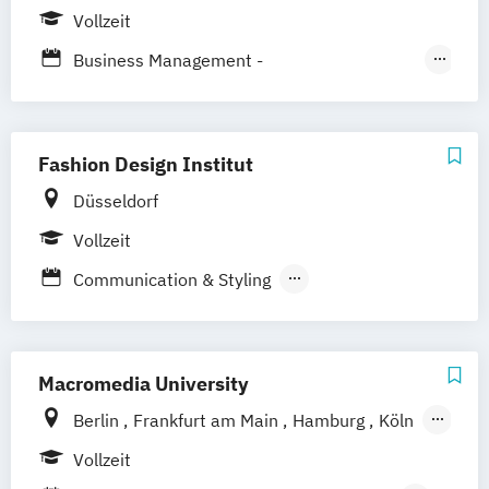
Vollzeit
Strategic Marketing Management (DE/EN)
Business Management -
Tourismusmanagement
Hotelmanagement und Eventmanagement
Fashion Design Institut
Event – Sport – Gesundheit /
Düsseldorf
Marketingmanagement
Vollzeit
Internationales Marketing und
Management
Communication & Styling
Kommunikationsmanagement und
Fashion Marketing
Medienmanagement / PR
Kommunikations- und Webdesign
Mode-
Trend- und Markenmanagement
Macromedia University
Berlin
Frankfurt am Main
Hamburg
Köln
Leipzig
München
Stuttgart
Vollzeit