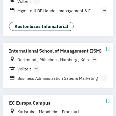
Vollzeit
Leipzig
Düsseldorf
Köln
Nürnberg
Berufsbegleitendes Präsenzstudium
Mgmt. mit BF Handelsmanagement & E-
Stuttgart
Duales Studium
Commerce
Social Media Studies
Sportmanagement
Kostenloses Infomaterial
International School of Management (ISM)
Dortmund
München
Hamburg
Köln
Stuttgart
Frankfurt am Main
Berlin
Vollzeit
Berufsbegleitendes Präsenzstudium
Business Administration Sales & Marketing
Management (DE/EN)
Management Marketing
CRM & Vertrieb (DE/EN)
EC Europa Campus
Marketing & Communications Management
Karlsruhe
Mannheim
Frankfurt
(DE/EN)