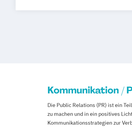
Chatbot Manager
Content Marketing 
Design-Manager
Fachwirt für Marketi
Online Marketing Consultant
Online Marketing Manager
Projektmanager E-Commerce
Social Advertising Manager
Social Me
Stratege für digitales Marketing (IHK)
Technischer Vertriebsmanager / Vertri
Kommunikation / 
Die Public Relations (PR) ist ein T
zu machen und in ein positives Lic
Kommunikationsstrategien zur Verb