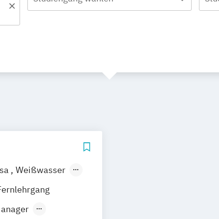
esa
Weißwasser
Fernlehrgang
Manager