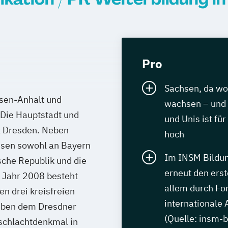
Pro
Sachsen, da w
sen-Anhalt und
wachsen – und 
 Die Hauptstadt und
und Unis ist fü
st Dresden. Neben
hoch
hsen sowohl an Bayern
Im INSM Bildu
sche Republik und die
erneut den erst
m Jahr 2008 besteht
allem durch Fo
n drei kreisfreien
internationale
Neben dem Dresdner
(Quelle: insm-
schlachtdenkmal in