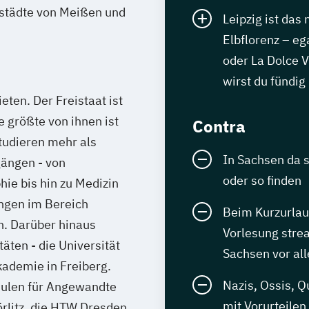
nstädte von Meißen und
Leipzig ist das
Elbflorenz – e
oder La Dolce V
wirst du fündig
ieten. Der Freistaat ist
 größte von ihnen ist
Contra
tudieren mehr als
In Sachsen da 
ängen - von
oder so finden
ie bis hin zu Medizin
ngen im Bereich
Beim Kurzurlaub
n. Darüber hinaus
Vorlesung strea
äten - die Universität
Sachsen vor al
kademie in Freiberg.
Nazis, Ossis, 
hulen für Angewandte
mit Vorurteilen
rlitz, die HTW Dresden,