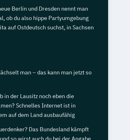
 neue Berlin und Dresden nennt man
gal, ob du also hippe Partyumgebung
ita auf Ostdeutsch suchst, in Sachsen
sächselt man – das kann man jetzt so
 in der Lausitz noch eben die
men? Schnelles Internet ist in
lem auf dem Land ausbaufähig
Querdenker? Das Bundesland kämpft
 und so wirst auch du bei der Angabe