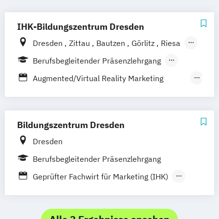
IHK-Bildungszentrum Dresden
Dresden
Zittau
Bautzen
Görlitz
Riesa
Weißwasser
Hoyerswerda
Online
Berufsbegleitender Präsenzlehrgang
Fernlehrgang
Augmented/Virtual Reality Marketing
Manager
Chatbot Manager
Content Marketing Manager
Bildungszentrum Dresden
Design-Manager
Fachwirt für Marketing
Dresden
Online Marketing Consultant
Berufsbegleitender Präsenzlehrgang
Online Marketing Manager
Projektmanager E-Commerce
Geprüfter Fachwirt für Marketing (IHK)
Social Advertising Manager
Online Marketing Consultant (IHK)
Social Media Manager
Online Marketing Manager (IHK)
Stratege für digitales Marketing (IHK)
Produktmanager (IHK)