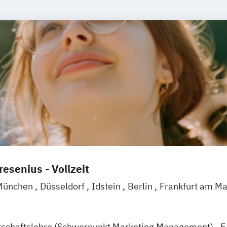
esenius - Vollzeit
München
Düsseldorf
Idstein
Berlin
Frankfurt am M
l
Braunschweig
Erfurt
tschaftslehre (Schwerpunkt Marketing Management)
E