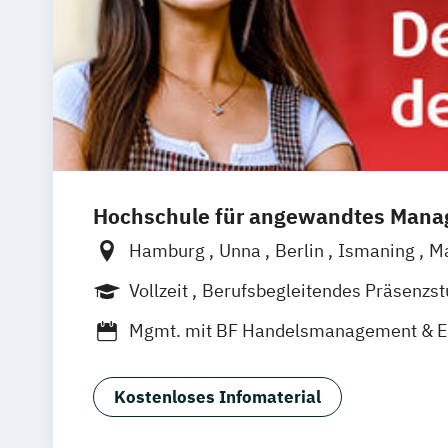
Hochschule für angewandtes Man
Hamburg
Unna
Berlin
Ismaning
M
Frankfurt
Hannover
Leipzig
Düsseld
Vollzeit
Berufsbegleitendes Präsenzs
Nürnberg
Stuttgart
Duales Studium
Mgmt. mit BF Handelsmanagement & 
Social Media Studies
Sportmanageme
Kostenloses Infomaterial