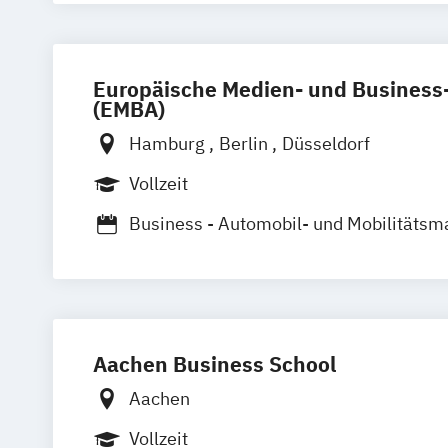
Europäische Medien- und Busines
(EMBA)
Hamburg
Berlin
Düsseldorf
Vollzeit
Business - Automobil- und Mobilitäts
Business - Mode-
Lifestyle- und Ma
Business - Sport-
Fitness- und Even
Business - Tourismus- und Freizeitm
Marketing - Internationales Marketin
Aachen Business School
Marketing - Werbe- und Wirtschaftspsy
Aachen
Vollzeit