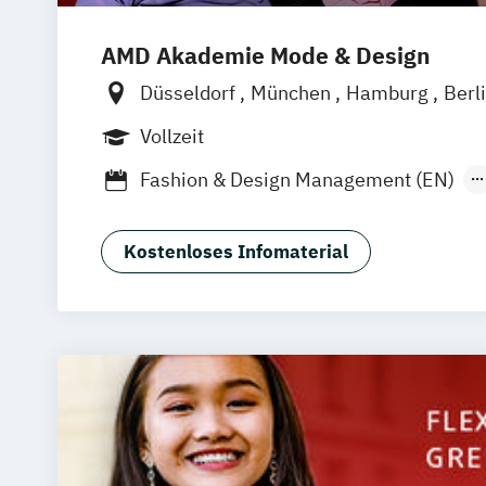
AMD Akademie Mode & Design
Düsseldorf
München
Hamburg
Berl
Online-Campus
Vollzeit
Fashion & Design Management (EN)
Industrie & Produkt Design
Interior D
Luxury Management (EN)
Kostenloses Infomaterial
Marken- & Kommunikationsdesign
Mode & Designmanagement
Sustainability in Creative Industries (E