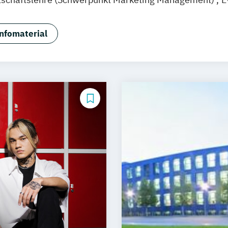
agement (EN)
Marketing & Brand Management (EN)
M
gement und Digitales Marketing
Sportmanagement
nfomaterial
 Eventmanagement