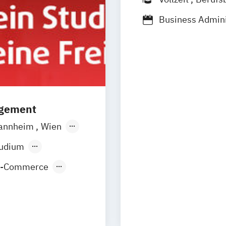
Business Admini
Management (D
Management Ma
Marketing & Co
Strategic Mark
agement
annheim
Wien
orf
Köln
tudium
E-Commerce
nt