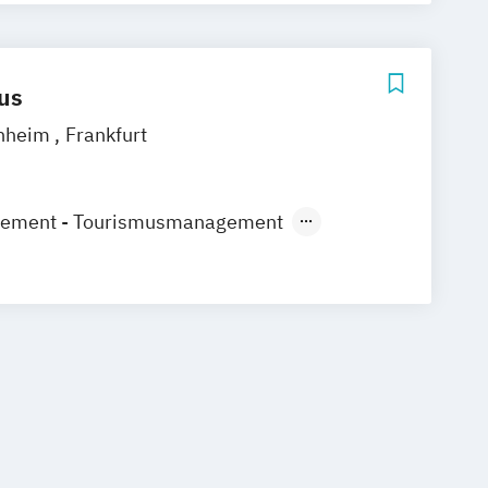
us
nheim
Frankfurt
gement - Tourismusmanagement
nt und Eventmanagement
– Gesundheit / Marketingmanagement
s Marketing und Management
smanagement und Medienmanagement
 und Markenmanagement