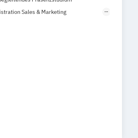
stration Sales & Marketing
E/EN)
rketing
CRM & Vertrieb (DE/EN)
mmunications Management (DE/EN)
eting Management (DE/EN)