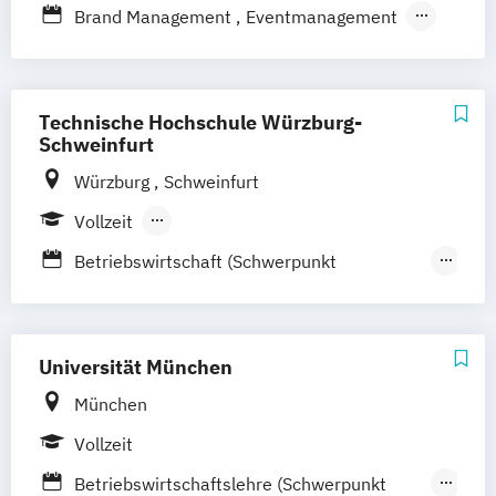
Brand Management
Eventmanagement
Marketingmanagement
Medien- und Kommunikationsmanagement
Technische Hochschule Würzburg-
Medien- und Kommuni­kations­management
Schweinfurt
(DE/EN)
Würzburg
Schweinfurt
Medien- und Werbepsychologie
Vollzeit
Social Media
Sportmarketing
Berufsbegleitendes Präsenzstudium
Betriebswirtschaft (Schwerpunkt
Strategisches Marketing
Marketing)
E-Commerce
Fachjournalismus und
Universität München
Unternehmenskommunikation
München
Kommunikationsdesign
Vollzeit
Marken- und Medienmanagement
Betriebswirtschaftslehre (Schwerpunkt