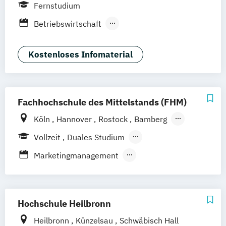
Hamburg
Hannover
Köln
München
Fernstudium
Stuttgart
Ellwangen
Zell
Leipzig
Betriebswirtschaft
Online-Marketing & Marketingmanagement
Mannheim
Wertheim
Wien
Betriebswirtschaft und Digitalisierung
(dual)
Frankfurt am Main
Hamm
Zürich
Fürth
Betriebswirtschaft und Interkulturelle
Kostenloses Infomaterial
Public Relations Hochschulzertifikat
Kommunikation
Veranstaltungsökonom (FH)
Digital Business Management
Vertriebsmanagement
Digital Marketing
Werbe- und Medienpsychologie
Fachhochschule des Mittelstands (FHM)
Kommunikation und Content Creation
Wirtschaftspsychologie
Köln
Hannover
Rostock
Bamberg
Kommunikation und Medienmanagement
Bielefeld
Berlin
Düren
Frechen
Kommunikationsdesign
Vollzeit
Duales Studium
Waldshut
Medien- und Kommunikationsmanagement
Berufsbegleitendes Präsenzstudium
Marketingmanagement
Fernstudium
Sportjournalismus & Sportmarketing
Mediendesign
Online Marketing
Strategische Kommunikation & Digitales
Sales Management & Strategy
UX-Design
Marketing
Hochschule Heilbronn
Heilbronn
Künzelsau
Schwäbisch Hall