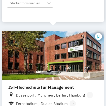
Studienform wählen
IST-Hochschule für Management
Düsseldorf
München
Berlin
Hamburg
Weil am Rhein
Frankfurt am Main
Essen
Fernstudium
Duales Studium