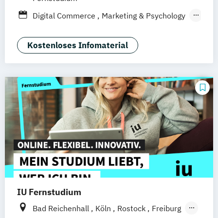
Düsseldorf
München
Dortmund
Bonn
Digital Commerce
Marketing & Psychology
Nürnberg
Marketing
Sales Management
Wirtschaftspsychologie
Kostenloses Infomaterial
IU Fernstudium
Bad Reichenhall
Köln
Rostock
Freiburg