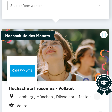
Studienform wählen
Hochschule des Monats
Hochschule Fresenius - Vollzeit
Hamburg
München
Düsseldorf
Idstein
Berlin
Frankfurt am Main
Köln
Vollzeit
Heidelberg
Wiesbaden
Wolfenbüttel