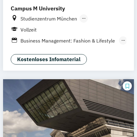
Campus M University
Studienzentrum München
Studienzentrum Nürnberg
Vollzeit
Studienzentrum Palma de Mallorca
Business Management: Fashion & Lifestyle
Management
Business Management: Profil Marketing &
Kostenloses Infomaterial
Brands
Global Communication in Business and
Culture
Marketing Management
Sport Marketing und Management