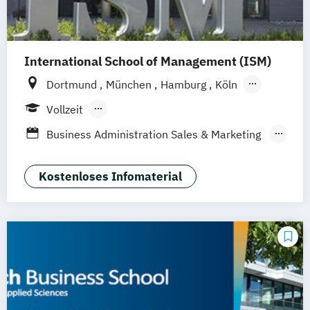
International School of Management (ISM)
Dortmund
München
Hamburg
Köln
Stuttgart
Frankfurt am Main
Berlin
Vollzeit
Berufsbegleitendes Präsenzstudium
Business Administration Sales & Marketing
Management (DE/EN)
Management Marketing
Kostenloses Infomaterial
CRM & Vertrieb (DE/EN)
Marketing & Communications Management
(DE/EN)
Strategic Marketing Management (DE/EN)