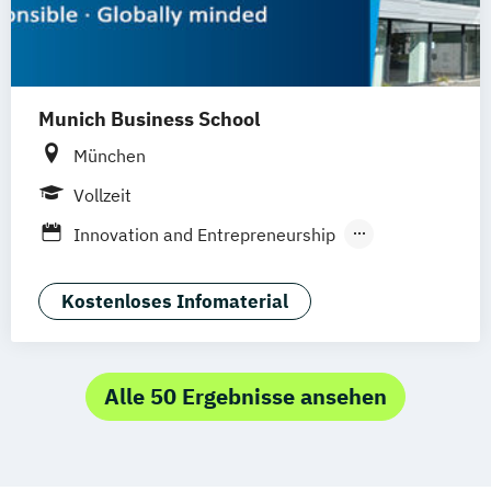
Munich Business School
München
Vollzeit
Innovation and Entrepreneurship
International Marketing and Brand
Management
Kostenloses Infomaterial
Alle 50 Ergebnisse ansehen