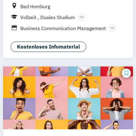
Bad Homburg
Vollzeit
Duales Studium
Berufsbegleitendes Präsenzstudium
Business Communication Management
Global Marketing Management
International Marketing Management
Kostenloses Infomaterial
Marketing and Event Management