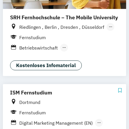
SRH Fernhochschule – The Mobile University
Riedlingen
Berlin
Dresden
Düsseldorf
Hamburg
Hannover
Köln
München
Fernstudium
Stuttgart
Ellwangen
Zell
Leipzig
Betriebswirtschaft
Mannheim
Wertheim
Wien
Betriebswirtschaft und Digitalisierung
Frankfurt am Main
Hamm
Zürich
Fürth
Betriebswirtschaft und Interkulturelle
Kostenloses Infomaterial
Kommunikation
Digital Business Management
Digital Marketing
ISM Fernstudium
Kommunikation und Content Creation
Dortmund
Kommunikation und Medienmanagement
Kommunikationsdesign
Fernstudium
Medien- und Kommunikationsmanagement
Digital Marketing Management (EN)