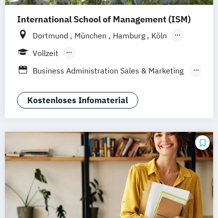
International School of Management (ISM)
Dortmund
München
Hamburg
Köln
Stuttgart
Frankfurt am Main
Berlin
Vollzeit
Berufsbegleitendes Präsenzstudium
Business Administration Sales & Marketing
Management (DE/EN)
Management Marketing
Kostenloses Infomaterial
CRM & Vertrieb (DE/EN)
Marketing & Communications Management
(DE/EN)
Strategic Marketing Management (DE/EN)