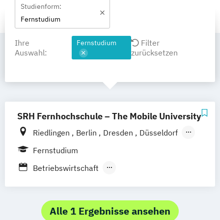
Studienform:
Fernstudium
Ihre
Filter
Fernstudium
Auswahl:
zurücksetzen
SRH Fernhochschule – The Mobile University
Riedlingen
Berlin
Dresden
Düsseldorf
Hamburg
Hannover
Köln
München
Fernstudium
Stuttgart
Ellwangen
Zell
Leipzig
Betriebswirtschaft
Mannheim
Wertheim
Wien
Betriebswirtschaft und Digitalisierung
Frankfurt am Main
Hamm
Zürich
Fürth
Betriebswirtschaft und Interkulturelle
Kommunikation
Alle 1 Ergebnisse ansehen