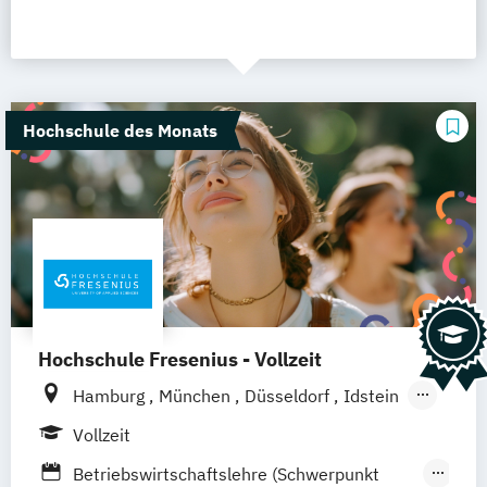
Hochschule des Monats
Hochschule Fresenius - Vollzeit
Hamburg
München
Düsseldorf
Idstein
Berlin
Frankfurt am Main
Köln
Vollzeit
Heidelberg
Wiesbaden
Wolfenbüttel
Betriebswirtschaftslehre (Schwerpunkt