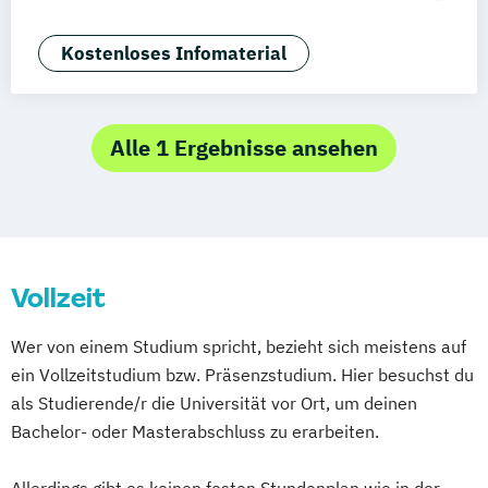
Braunschweig
Erfurt
Marketing Management)
E-Commerce & Logistics (EN)
Kostenloses Infomaterial
Luxury Management (EN)
Marketing & Brand Management (EN)
Marketing & Sales
Alle 1 Ergebnisse ansehen
Medienmanagement und Digitales
Marketing
Sportmanagement
Tourismus-
Hotel- und Eventmanagement
Vollzeit
Wer von einem Studium spricht, bezieht sich meistens auf
ein Vollzeitstudium bzw. Präsenzstudium. Hier besuchst du
als Studierende/r die Universität vor Ort, um deinen
Bachelor- oder Masterabschluss zu erarbeiten.