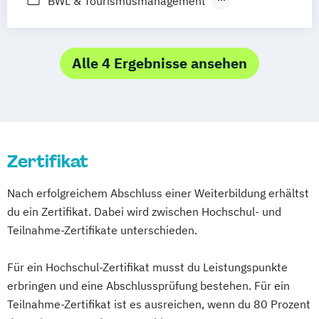
BWL & Tourismusmanagement
Betriebswirtschaftslehre
Spezialisierung Online-Marketing
Marketing
Alle 4 Ergebnisse ansehen
Marketing & Sales Management
Markt- und Werbepsychologie
Sales & Management
Social-Media- und E-Marketing-Manager
Zertifikat
Nach erfolgreichem Abschluss einer Weiterbildung erhältst
du ein Zertifikat. Dabei wird zwischen Hochschul- und
Teilnahme-Zertifikate unterschieden.
Für ein Hochschul-Zertifikat musst du Leistungspunkte
erbringen und eine Abschlussprüfung bestehen. Für ein
Teilnahme-Zertifikat ist es ausreichen, wenn du 80 Prozent