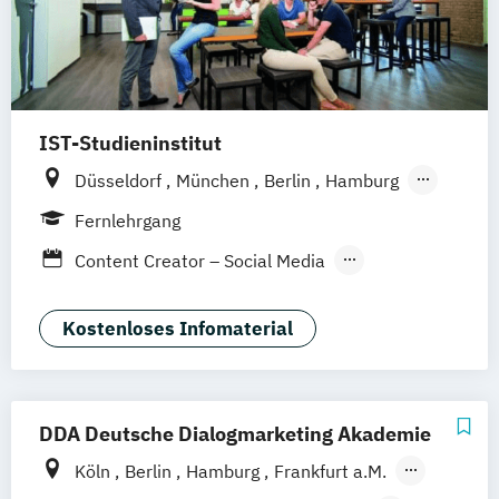
IST-Studieninstitut
Düsseldorf
München
Berlin
Hamburg
Weil am Rhein
Fernlehrgang
Content Creator – Social Media
Digital Marketing Manager:in
Geprüfte:r Fachwirt:in im E-Commerce
Kostenloses Infomaterial
(IHK)
DDA Deutsche Dialogmarketing Akademie
Köln
Berlin
Hamburg
Frankfurt a.M.