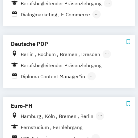
Stuttgart
München
Berufsbegleitender Präsenzlehrgang
Fernlehrgang
Dialogmarketing
E-Commerce
Online Marketing
Social Media
Deutsche POP
Berlin
Bochum
Bremen
Dresden
Frankfurt am Main
Hamburg
Hannover
Berufsbegleitender Präsenzlehrgang
Köln
Leipzig
München
Nürnberg
Diploma Content Manager*in
Stuttgart
Diploma Marketing-Manager*in
Diploma Medienmanager*in
Diploma Online-Marketing-Manager*in
Euro-FH
Hamburg
Köln
Bremen
Berlin
Göttingen
Frankfurt am Main
Leipzig
Fernstudium
Fernlehrgang
München
Nürnberg
Stuttgart