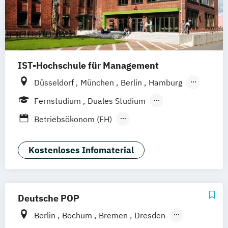
IST-Hochschule für Management
Düsseldorf
München
Berlin
Hamburg
Weil am Rhein
Frankfurt am Main
Essen
Fernstudium
Duales Studium
Stuttgart
Jena
Innsbruck
Linz
Fernlehrgang
Betriebsökonom (FH)
Business Administration
Business Administration (dual)
Kostenloses Infomaterial
Digitalisierungsmanagement
E-Commerce
Hotel- und Tourismusmarketing
Deutsche POP
Kommunikation & Eventmanagement
Berlin
Bochum
Bremen
Dresden
Kommunikation & Eventmanagement