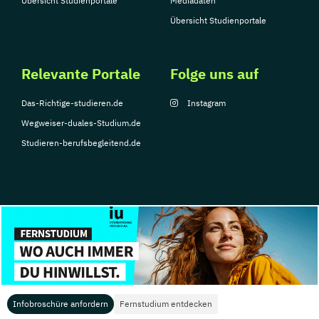
Übersicht Studienportale
Mediadaten
Übersicht Studienportale
Relevante Portale
Folge uns auf
Das-Richtige-studieren.de
Instagram
Wegweiser-duales-Studium.de
Studieren-berufsbegleitend.de
© Copyright 2026, TarGroup Media GmbH
Impressum
Datenschutzerklärung
Nutzungsbedingungen
Barrierefreihe
Infobroschüre anfordern
Fernstudium entdecken