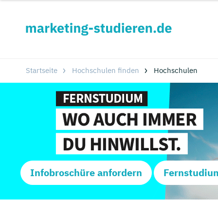
Startseite
Hochschulen finden
Hochschulen
Infobroschüre anfordern
Fernstudiu