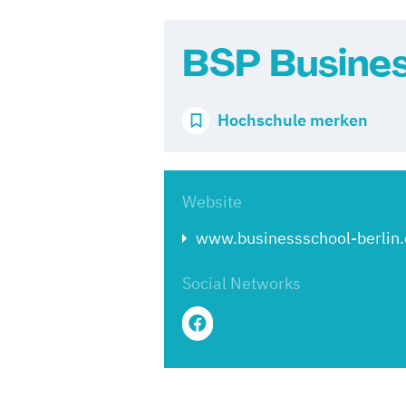
BSP Busines
Hochschule merken
Website
www.businessschool-berlin
Social Networks