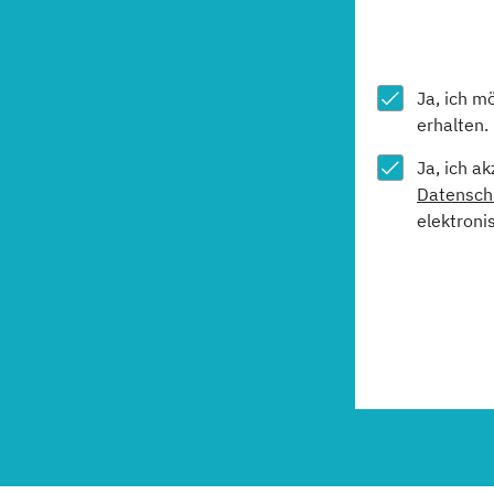
Ja, ich m
erhalten.
Ja, ich a
Datensch
elektroni