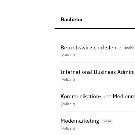
Bachelor
Betriebswirtschaftslehre
(Vollzeit)
International Business Admini
(Vollzeit)
Kommunikation- und Medien
(Vollzeit)
Modemarketing
(Vollzeit)