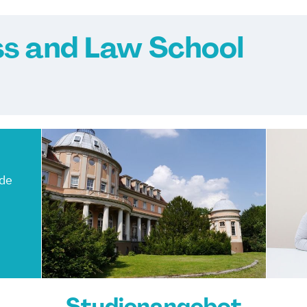
s and Law School
.de
Studienangebot