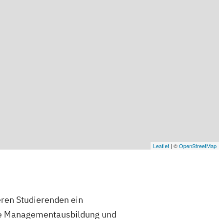
Leaflet
| ©
OpenStreetMap
eren Studierenden ein
che Managementausbildung und