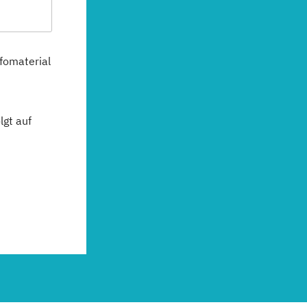
fomaterial
gt auf