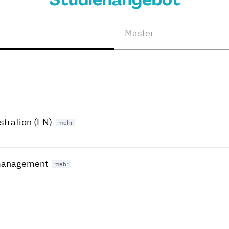
Master
stration (EN)
management