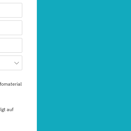
fomaterial
gt auf