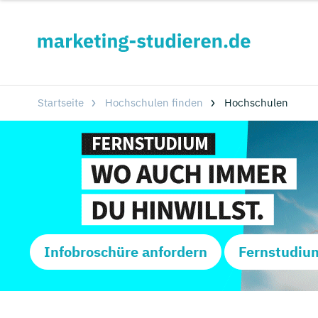
Startseite
Hochschulen finden
Hochschulen
Infobroschüre anfordern
Fernstudiu