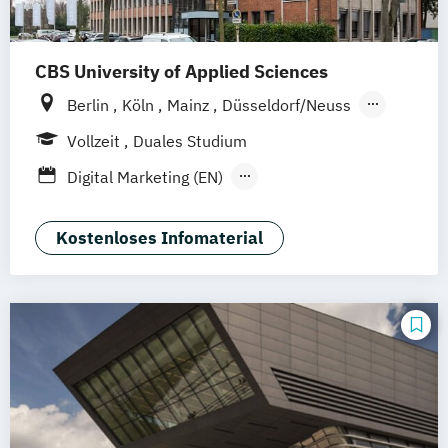
CBS University of Applied Sciences
Berlin
Köln
Mainz
Düsseldorf/Neuss
Solingen
Hamburg
Rheine
Rostock
Vollzeit
Duales Studium
online
Digital Marketing (EN)
General Management-Spezialisierung
Brand Management (dual)
Kostenloses Infomaterial
General Management-Spezialisierung
Digital Marketing und E-Commerce (dual)
General Management-Spezialisierung
Marketing-
Medien- und Eventmanagement (dual)