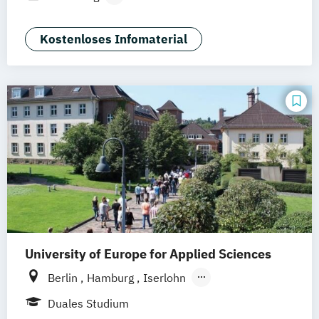
Mannheim
Leipzig
Online-Campus
Public Relations & Kommunikation
Augsburg
Bielefeld
Braunschweig
Kostenloses Infomaterial
Dresden
Duisburg
Karlsruhe
Köln
Mainz
Münster
Stuttgart
Aachen
deutschlandweit
Bonn
University of Europe for Applied Sciences
Berlin
Hamburg
Iserlohn
UE Innovation Hub
Duales Studium