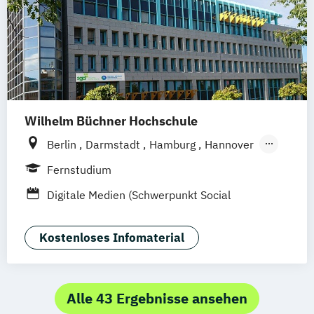
Kommunikation und Medienmanagement
Kommunikationsdesign
Medien- und Kommunikationsmanagement
Mediendesign
Online Marketing
Sales Management & Strategy
UX-Design
Wilhelm Büchner Hochschule
Berlin
Darmstadt
Hamburg
Hannover
Bonn
Nürnberg
München
Stuttgart
Fernstudium
Göttingen
Leipzig
Freiburg
Wien
Digitale Medien (Schwerpunkt Social
Zürich
Rostock
Dortmund
Media)
Kostenloses Infomaterial
Alle 43 Ergebnisse ansehen