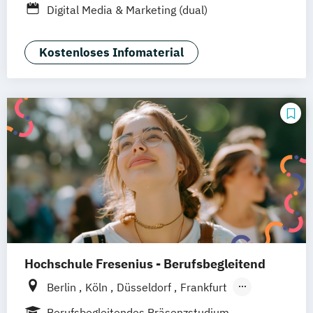
Digital Media & Marketing (dual)
Kostenloses Infomaterial
Hochschule Fresenius - Berufsbegleitend
Berlin
Köln
Düsseldorf
Frankfurt
Hamburg
Idstein
München
Wiesbaden
Berufsbegleitendes Präsenzstudium