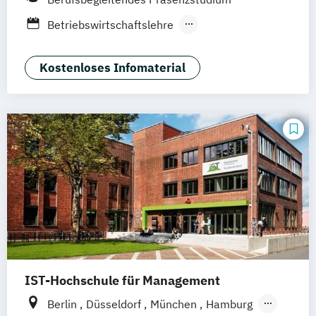
Online-Campus
Osnabrück
Oldenburg
Betriebswirtschaftslehre
Hannover
Dortmund
Erfurt
Stuttgart
Medienmanagement und Digitales
Braunschweig
Marketing
Kostenloses Infomaterial
IST-Hochschule für Management
Berlin
Düsseldorf
München
Hamburg