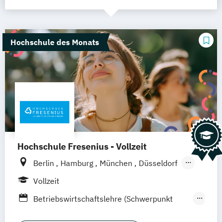
Hochschule des Monats
Hochschule Fresenius - Vollzeit
Berlin
Hamburg
München
Düsseldorf
Idstein
Frankfurt am Main
Köln
Vollzeit
Heidelberg
Wiesbaden
Wolfenbüttel
Betriebswirtschaftslehre (Schwerpunkt
Braunschweig
Erfurt
Marketing Management)