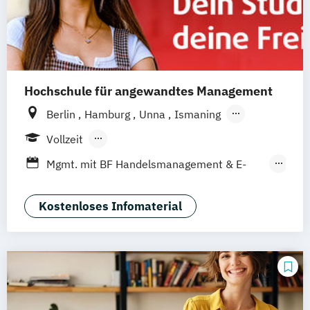
Hochschule für angewandtes Management
Berlin
Hamburg
Unna
Ismaning
Mannheim
Wien
Frankfurt
Hannover
Vollzeit
Leipzig
Düsseldorf
Köln
Nürnberg
Berufsbegleitendes Präsenzstudium
Mgmt. mit BF Handelsmanagement & E-
Stuttgart
Duales Studium
Commerce
Social Media Studies
Sportmanagement
Kostenloses Infomaterial