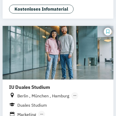
Marketing
Sales Management
Wirtschaftspsychologie
Kostenloses Infomaterial
IU Duales Studium
Berlin
München
Hamburg
Frankfurt am Main
Düsseldorf
Bremen
Duales Studium
Erfurt
Nürnberg
Hannover
Dortmund
Marketing