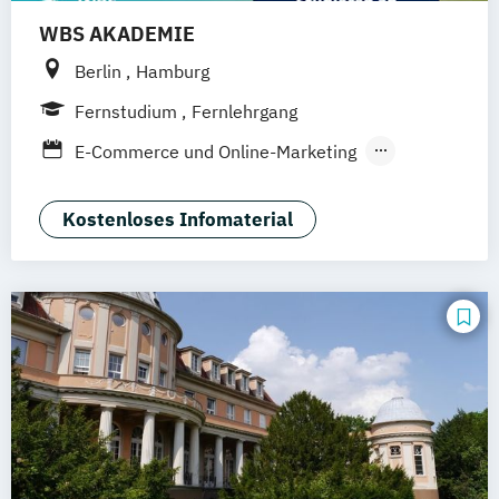
WBS AKADEMIE
Berlin
Hamburg
Fernstudium
Fernlehrgang
E-Commerce und Online-Marketing
E-Commerce und Online-Marketing (in
Kooperation mit der FH Burgenland)
Kostenloses Infomaterial