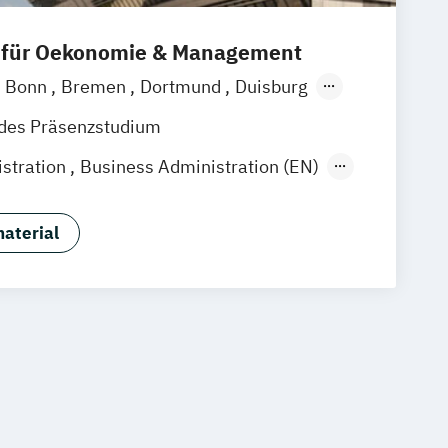
 für Oekonomie & Management
Bonn
Bremen
Dortmund
Duisburg
sen
Frankfurt am Main
Hamburg
ndes Präsenzstudium
Mannheim
München
Münster
stration
Business Administration (EN)
rg
Siegen
Stuttgart
Wesel
Management
sburg
Kassel
Leipzig
Gütersloh
itale Medien
he
Saarbrücken
Mainz
Arnsberg
aterial
 Brand Management
tudium (DLS)
Wien
anagement