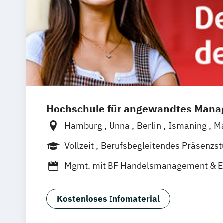
Hochschule für angewandtes Man
Hamburg
Unna
Berlin
Ismaning
M
Frankfurt
Hannover
Leipzig
Düsseld
Vollzeit
Berufsbegleitendes Präsenzs
Nürnberg
Stuttgart
Duales Studium
Mgmt. mit BF Handelsmanagement & 
Social Media Studies
Sportmanageme
Kostenloses Infomaterial