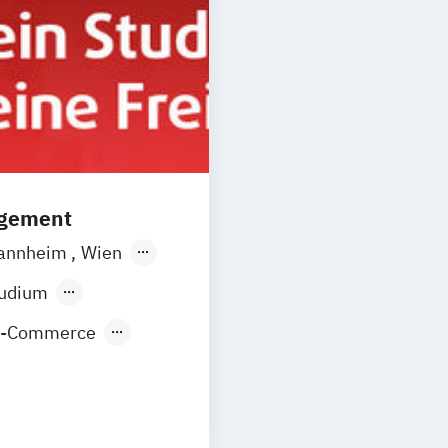
agement
annheim
Wien
orf
Köln
tudium
E-Commerce
nt