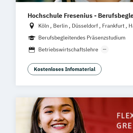
Hochschule Fresenius - Berufsbegl
Köln
Berlin
Düsseldorf
Frankfurt
H
München
Wiesbaden
Online-Campu
Berufsbegleitendes Präsenzstudium
Oldenburg
Hannover
Dortmund
Erf
Betriebswirtschaftslehre
Braunschweig
Medienmanagement und Digitales Mark
Kostenloses Infomaterial