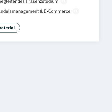
begleitendes Präsenzstudium
gart
Handelsmanagement & E-Commerce
udies
Sportmanagement
aterial