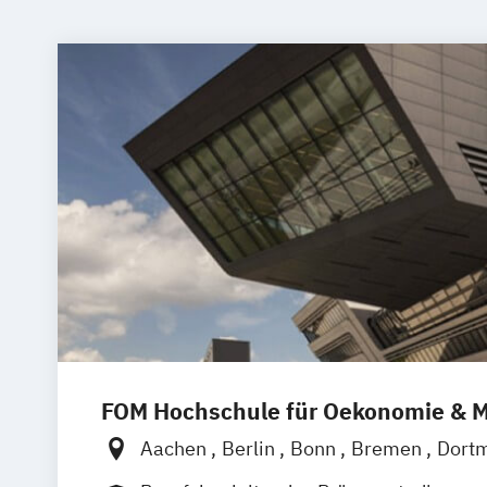
FOM Hochschule für Oekonomie &
Aachen
Berlin
Bonn
Bremen
Dort
Düsseldorf
Essen
Frankfurt am Main