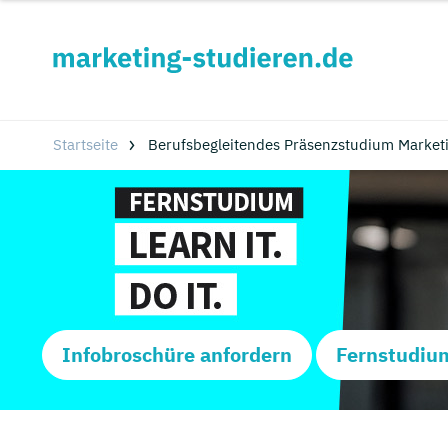
Startseite
Berufsbegleitendes Präsenzstudium Market
Infobroschüre anfordern
Fernstudiu