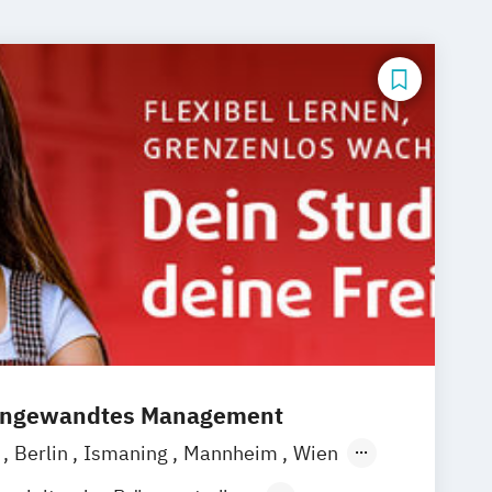
 angewandtes Management
a
Berlin
Ismaning
Mannheim
Wien
over
Leipzig
Düsseldorf
Köln