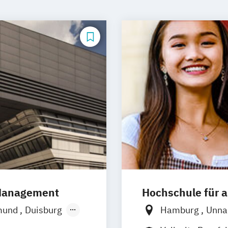
 Management
Hochschule für
mund
Duisburg
Hamburg
Unn
Hamburg
Frankfurt
Hann