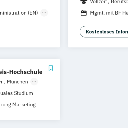
Vollzeit
Berufs
n
Münster
Nürnberg
Stutt
Duales Studium
inistration (EN)
Mgmt. mit BF 
Wesel
Social Media St
Gütersloh
z
Arnsberg
Kostenloses Infom
eis-Hochschule
er
München
uales Studium
erung Marketing