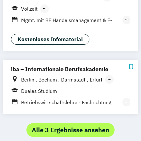
Mannheim
Wien
Frankfurt
Hannover
Vollzeit
Leipzig
Düsseldorf
Köln
Nürnberg
Berufsbegleitendes Präsenzstudium
Mgmt. mit BF Handelsmanagement & E-
Stuttgart
Duales Studium
Commerce
Social Media Studies
Sportmanagement
Kostenloses Infomaterial
iba – Internationale Berufsakademie
Berlin
Bochum
Darmstadt
Erfurt
Hamburg
Heidelberg
Kassel
Köln
Duales Studium
Leipzig
München
Nürnberg
Münster
Betriebswirtschaftslehre - Fachrichtung
Online-Campus
Hotel- und Tourismusmanagement
Betriebswirtschaftslehre –
Marketingkommunikation / Public Relations
Alle 3 Ergebnisse ansehen