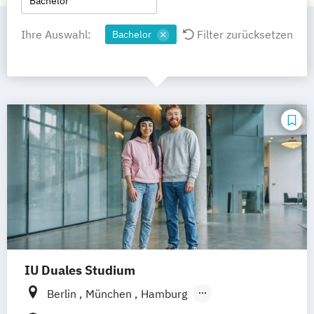
Bachelor
Ihre Auswahl:
Filter zurücksetzen
Bachelor
IU Duales Studium
Berlin
München
Hamburg
Frankfurt am Main
Düsseldorf
Bremen