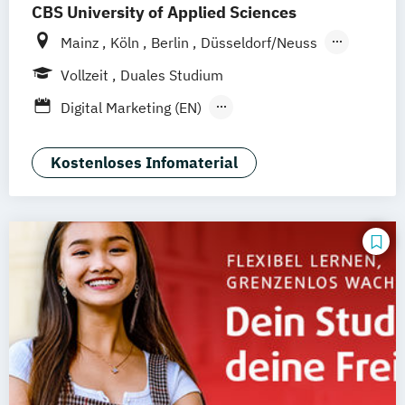
CBS University of Applied Sciences
Mainz
Köln
Berlin
Düsseldorf/Neuss
Solingen
Hamburg
Rheine
Rostock
Vollzeit
Duales Studium
online
Digital Marketing (EN)
General Management-Spezialisierung
Brand Management (dual)
Kostenloses Infomaterial
General Management-Spezialisierung
Digital Marketing und E-Commerce (dual)
General Management-Spezialisierung
Marketing-
Medien- und Eventmanagement (dual)