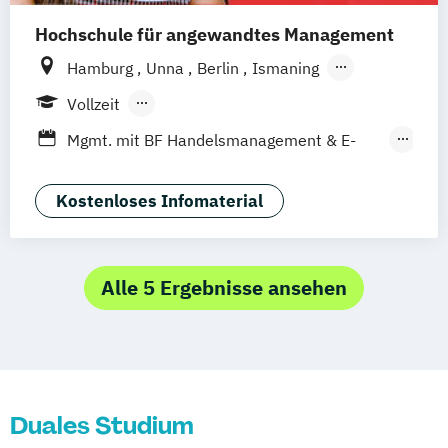
Hochschule für angewandtes Management
Hamburg
Unna
Berlin
Ismaning
Mannheim
Wien
Frankfurt
Hannover
Vollzeit
Leipzig
Düsseldorf
Köln
Nürnberg
Berufsbegleitendes Präsenzstudium
Mgmt. mit BF Handelsmanagement & E-
Stuttgart
Duales Studium
Commerce
Social Media Studies
Sportmanagement
Kostenloses Infomaterial
Alle 5 Ergebnisse ansehen
Duales Studium