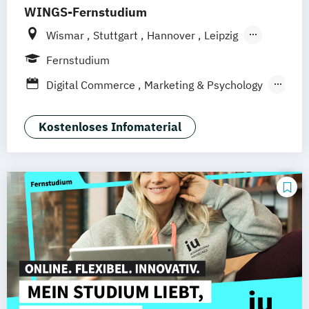
WINGS-Fernstudium
Wismar
Stuttgart
Hannover
Leipzig
Frankfurt am Main
Berlin
Hamburg
Fernstudium
Düsseldorf
München
Dortmund
Bonn
Digital Commerce
Marketing & Psychology
Nürnberg
Marketing
Sales Management
Wirtschaftspsychologie
Kostenloses Infomaterial