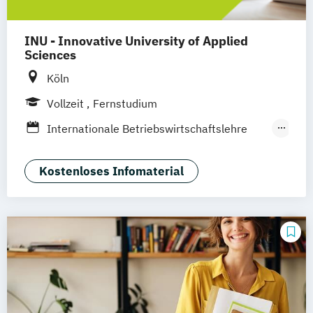
Produktdesign
Public Relations und Kommunikation
INU - Innovative University of Applied
Social Media
Sciences
Köln
Vollzeit
Fernstudium
Internationale Betriebswirtschaftslehre
mit Schwerpunkt Marketing
Social Media Management
Kostenloses Infomaterial