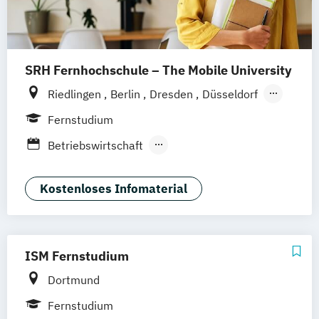
SRH Fernhochschule – The Mobile University
Riedlingen
Berlin
Dresden
Düsseldorf
Hamburg
Hannover
Köln
München
Fernstudium
Stuttgart
Ellwangen
Zell
Leipzig
Betriebswirtschaft
Mannheim
Wertheim
Wien
Betriebswirtschaft und Digitalisierung
Frankfurt am Main
Hamm
Zürich
Fürth
Betriebswirtschaft und Interkulturelle
Kostenloses Infomaterial
Kommunikation
Digital Business Management
Digital Marketing
ISM Fernstudium
Kommunikation und Content Creation
Dortmund
Kommunikation und Medienmanagement
Kommunikationsdesign
Fernstudium