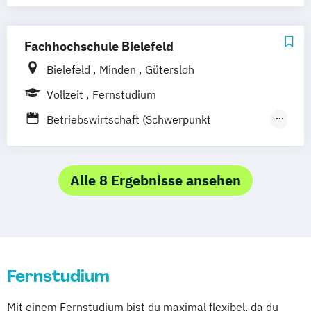
Spezialisierung Online-Marketing
Marketing
Fachhochschule Bielefeld
Marketing & Sales Management
Bielefeld
Minden
Gütersloh
Markt- und Werbepsychologie
Vollzeit
Fernstudium
Sales & Management
Social-Media- und E-Marketing-Manager
Betriebswirtschaft (Schwerpunkt
Marketing)
Betriebswirtschaftslehre (Schwerpunkt
Marketing)
Alle 8 Ergebnisse ansehen
Marketing und Sales
Fernstudium
Mit einem Fernstudium bist du maximal flexibel, da du