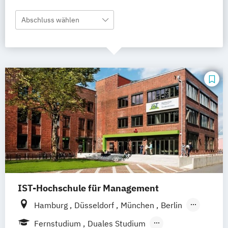
Abschluss wählen
IST-Hochschule für Management
Hamburg
Düsseldorf
München
Berlin
Weil am Rhein
Frankfurt am Main
Essen
Fernstudium
Duales Studium