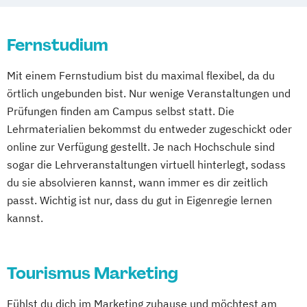
Sales & Management
Social-Media- und E-Marketing-Manager
Online-Marketing & Marketingmanagement
Fernstudium
(dual)
Mit einem Fernstudium bist du maximal flexibel, da du
Public Relations Hochschulzertifikat
örtlich ungebunden bist. Nur wenige Veranstaltungen und
Veranstaltungsökonom (FH)
Prüfungen finden am Campus selbst statt. Die
Vertriebsmanagement
Lehrmaterialien bekommst du entweder zugeschickt oder
Werbe- und Medienpsychologie
online zur Verfügung gestellt. Je nach Hochschule sind
Wirtschaftspsychologie
sogar die Lehrveranstaltungen virtuell hinterlegt, sodass
du sie absolvieren kannst, wann immer es dir zeitlich
passt. Wichtig ist nur, dass du gut in Eigenregie lernen
kannst.
Tourismus Marketing
Fühlst du dich im Marketing zuhause und möchtest am