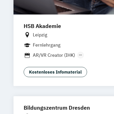
HSB Akademie
Leipzig
Fernlehrgang
AR/VR Creator (IHK)
Content Marketing Manager/ -in (IHK)
Online Marketing Consultant (IHK)
Kostenloses Infomaterial
Online Marketing Manager/in (IHK)
Bildungszentrum Dresden