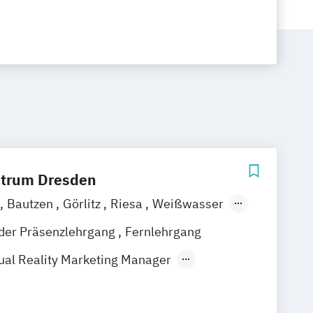
ntrum Dresden
Bautzen
Görlitz
Riesa
Weißwasser
nline
nder Präsenzlehrgang
Fernlehrgang
al Reality Marketing Manager
er
Content Marketing Manager
r
Fachwirt für Marketing