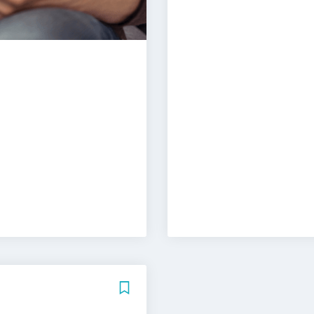
Online Marketin
Online Marketi
Projektmanage
Social Advertis
Stratege für dig
Technischer Ver