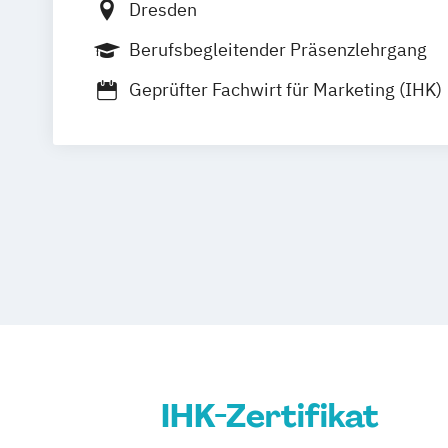
Dresden
Berufsbegleitender Präsenzlehrgang
Geprüfter Fachwirt für Marketing (IHK)
Online Marketing Consultant (IHK)
Online Marketing Manager (IHK)
Produktmanager (IHK)
Social Media M
IHK-Zertifikat