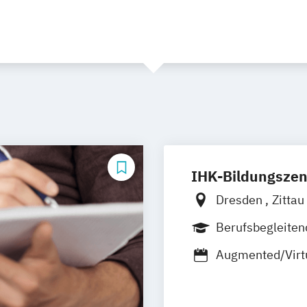
IHK-Bildungsze
Dresden
Zittau
Hoyerswerda
O
Berufsbegleite
Augmented/Virtu
Chatbot Manag
Design-Manage