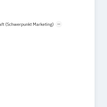
aft (Schwerpunkt Marketing)
ation in Business and Culture
nication Studies: Vertiefung
 and Campaigning
nication Studies: Vertiefung
likumsforschung