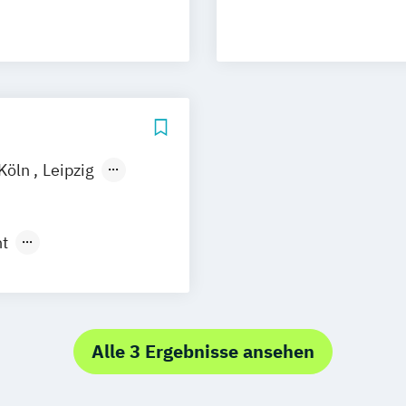
Köln
Leipzig
t
ment
ment (DE/EN)
l Media
Alle 3 Ergebnisse ansehen
ing