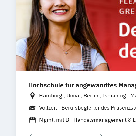
Hochschule für angewandtes Man
Hamburg
Unna
Berlin
Ismaning
M
Frankfurt
Hannover
Leipzig
Düsseld
Vollzeit
Berufsbegleitendes Präsenzs
Nürnberg
Stuttgart
Duales Studium
Mgmt. mit BF Handelsmanagement & 
Social Media Studies
Sportmanageme