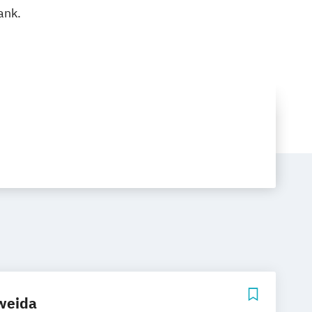
ank.
weida