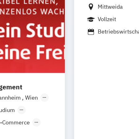
Mittweida
Vollzeit
Betriebswirtsch
Global Communic
Media and Commu
Communication
Media and Commu
Relationale Pub
agement
annheim
Wien
orf
Köln
tudium
E-Commerce
nt