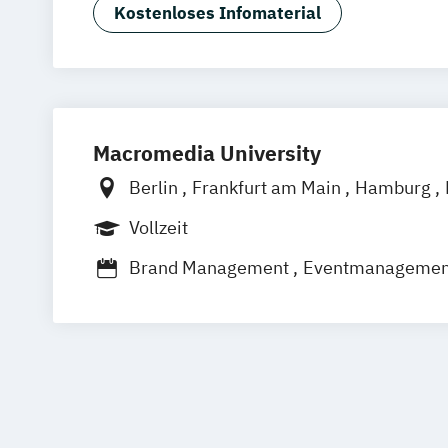
Kostenloses Infomaterial
Macromedia University
Berlin
Frankfurt am Main
Hamburg
München
Stuttgart
Vollzeit
Brand Management
Eventmanagemen
Marketingmanagement
Medien- und Kommunikationsmanage
Medien- und Kommuni­kations­manage
Medien- und Werbepsychologie
Socia
Sportmarketing
Strategisches Market