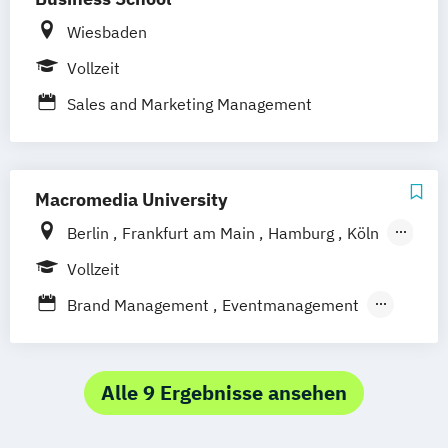
Marketingmanagement
Wiesbaden
Internationales Marketing und
Vollzeit
Management
Sales and Marketing Management
Kommunikationsmanagement und
Medienmanagement / PR
Mode-
Trend- und Markenmanagement
Macromedia University
Berlin
Frankfurt am Main
Hamburg
Köln
Leipzig
München
Stuttgart
Vollzeit
Brand Management
Eventmanagement
Marketingmanagement
Medien- und Kommunikationsmanagement
Alle 9 Ergebnisse ansehen
Medien- und Kommuni­kations­management
(DE/EN)