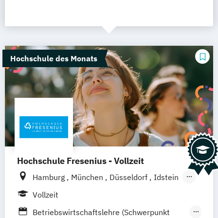
Hochschule des Monats
Hochschule Fresenius - Vollzeit
Hamburg
München
Düsseldorf
Idstein
Berlin
Frankfurt am Main
Köln
Vollzeit
Heidelberg
Wiesbaden
Wolfenbüttel
Betriebswirtschaftslehre (Schwerpunkt