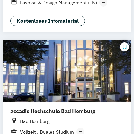
Fashion & Design Management (EN)
Industrie & Produkt Design
Interior Design
Luxury Management (EN)
Kostenloses Infomaterial
Marken- & Kommunikationsdesign
Mode & Designmanagement
Sustainability in Creative Industries (EN)
accadis Hochschule Bad Homburg
Bad Homburg
Vollzeit
Duales Studium