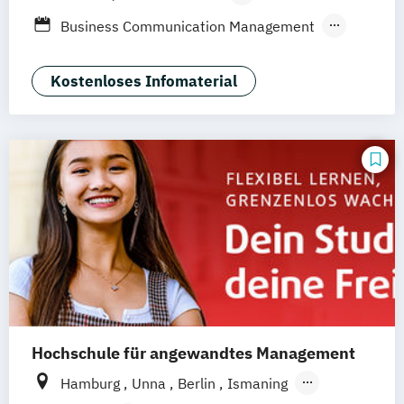
Berufsbegleitendes Präsenzstudium
Business Communication Management
Global Marketing Management
International Marketing Management
Kostenloses Infomaterial
Marketing and Event Management
Hochschule für angewandtes Management
Hamburg
Unna
Berlin
Ismaning