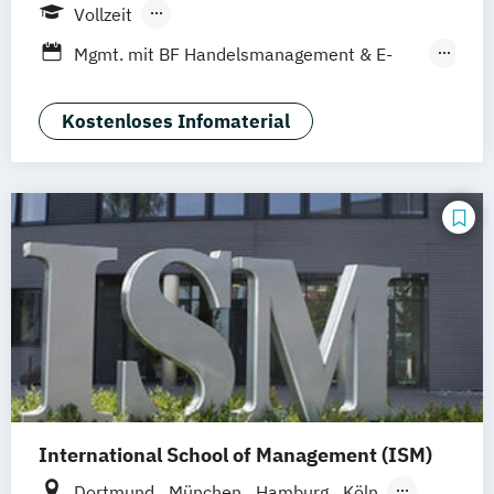
Mannheim
Wien
Frankfurt
Hannover
Vollzeit
Leipzig
Düsseldorf
Köln
Nürnberg
Berufsbegleitendes Präsenzstudium
Mgmt. mit BF Handelsmanagement & E-
Stuttgart
Duales Studium
Commerce
Social Media Studies
Sportmanagement
Kostenloses Infomaterial
International School of Management (ISM)
Dortmund
München
Hamburg
Köln