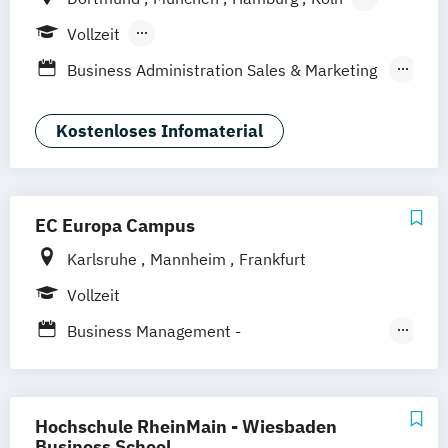
Stuttgart
Frankfurt am Main
Berlin
Vollzeit
Berufsbegleitendes Präsenzstudium
Business Administration Sales & Marketing
Management (DE/EN)
Management Marketing
Kostenloses Infomaterial
CRM & Vertrieb (DE/EN)
Marketing & Communications Management
(DE/EN)
EC Europa Campus
Strategic Marketing Management (DE/EN)
Karlsruhe
Mannheim
Frankfurt
Vollzeit
Business Management -
Tourismusmanagement
Hotelmanagement und Eventmanagement
Hochschule RheinMain - Wiesbaden
Event – Sport – Gesundheit /
Business School