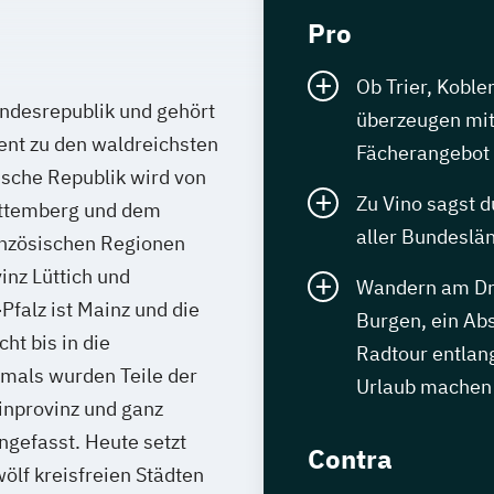
Pro
Ob Trier, Koble
undesrepublik und gehört
überzeugen mit
ent zu den waldreichsten
Fächerangebot
sche Republik wird von
Zu Vino sagst d
rttemberg und dem
aller Bundeslä
anzösischen Regionen
inz Lüttich und
Wandern am Dre
falz ist Mainz und die
Burgen, ein Ab
ht bis in die
Radtour entlan
amals wurden Teile der
Urlaub machen
inprovinz und ganz
gefasst. Heute setzt
Contra
ölf kreisfreien Städten