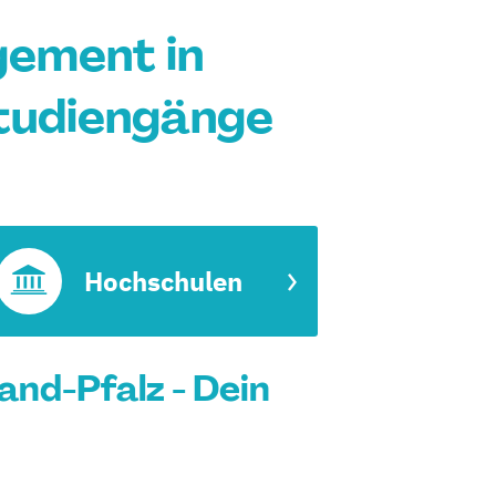
ement in
Studiengänge
t
Hochschulen
nd-Pfalz - Dein