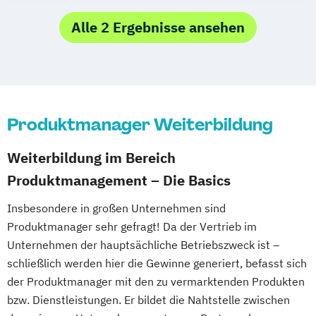
Social Media Manager
Online Marketing Manager (IHK)
Stratege für digitales Marketing (IHK)
Produktmanager (IHK)
Alle 2 Ergebnisse ansehen
Technischer Vertriebsmanager /
Social Media Manager (IHK)
Vertriebsingenieur
Produktmanager Weiterbildung
Weiterbildung im Bereich
Produktmanagement – Die Basics
Insbesondere in großen Unternehmen sind
Produktmanager sehr gefragt! Da der Vertrieb im
Unternehmen der hauptsächliche Betriebszweck ist –
schließlich werden hier die Gewinne generiert, befasst sich
der Produktmanager mit den zu vermarktenden Produkten
bzw. Dienstleistungen. Er bildet die Nahtstelle zwischen