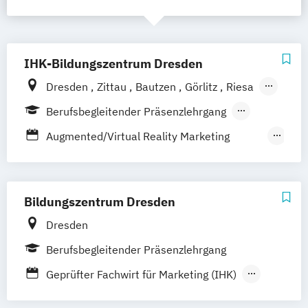
IHK-Bildungszentrum Dresden
Dresden
Zittau
Bautzen
Görlitz
Riesa
Weißwasser
Hoyerswerda
Online
Berufsbegleitender Präsenzlehrgang
Fernlehrgang
Augmented/Virtual Reality Marketing
Manager
Chatbot Manager
Content Marketing Manager
Bildungszentrum Dresden
Design-Manager
Fachwirt für Marketing
Dresden
Online Marketing Consultant
Berufsbegleitender Präsenzlehrgang
Online Marketing Manager
Projektmanager E-Commerce
Geprüfter Fachwirt für Marketing (IHK)
Social Advertising Manager
Online Marketing Consultant (IHK)