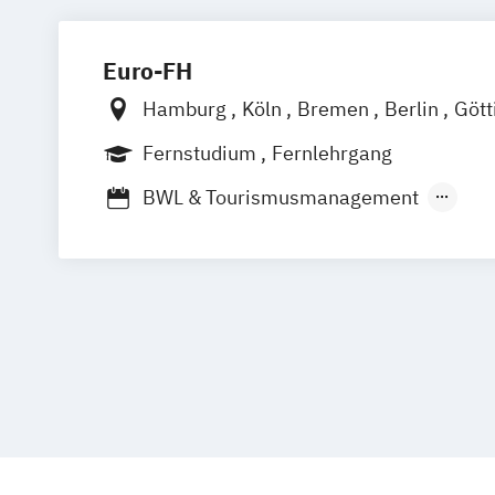
Diploma Online-Marketing-Manager*in
Euro-FH
Hamburg
Köln
Bremen
Berlin
Gött
Frankfurt am Main
Leipzig
München
Fernstudium
Fernlehrgang
Stuttgart
BWL & Tourismusmanagement
Betriebswirtschaftslehre
Spezialisierung Online-Marketing
Mar
Marketing & Sales Management
Markt- und Werbepsychologie
Sales 
Social-Media- und E-Marketing-Manag