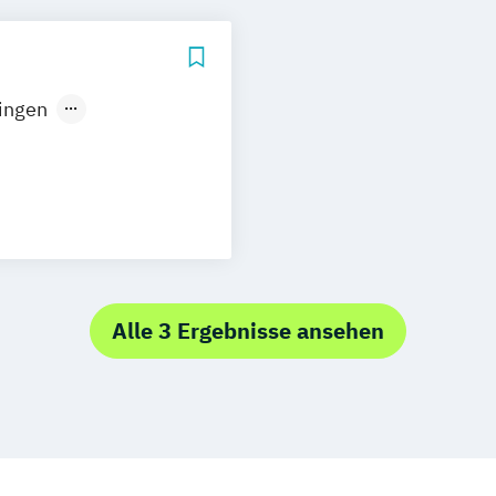
ingen
Nürnberg
keting
& Management
Alle 3 Ergebnisse ansehen
er