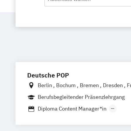
Deutsche POP
Berlin
Bochum
Bremen
Dresden
F
Hamburg
Hannover
Köln
Leipzig
M
Berufsbegleitender Präsenzlehrgang
Nürnberg
Stuttgart
Diploma Content Manager*in
Diploma Marketing-Manager*in
Diploma Medienmanager*in