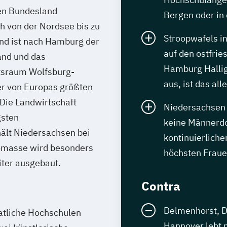
en Bundesland
Bergen oder in
h von der Nordsee bis zu
Stroopwafels i
nd ist nach Hamburg der
auf den ostfrie
and und das
Hamburg Hallig
tsraum Wolfsburg-
aus, ist das all
er von Europas größten
Die Landwirtschaft
Niedersachsen 
gsten
keine Männerdo
hält Niedersachsen bei
kontinuierlich
omasse wird besonders
höchsten Fraue
iter ausgebaut.
Contra
Delmenhorst, Di
atliche Hochschulen
Hannover lebt m