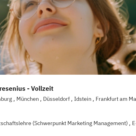
esenius - Vollzeit
burg
München
Düsseldorf
Idstein
Frankfurt am M
l
Braunschweig
Erfurt
tschaftslehre (Schwerpunkt Marketing Management)
E
agement (EN)
Marketing & Brand Management (EN)
M