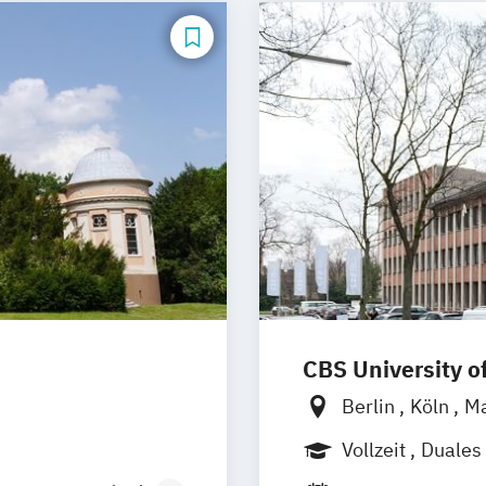
t
(dual)
Marketing
ment
ent (dual)
smanagement
CBS University o
Berlin
Köln
M
Hamburg
Rhei
Vollzeit
Duales