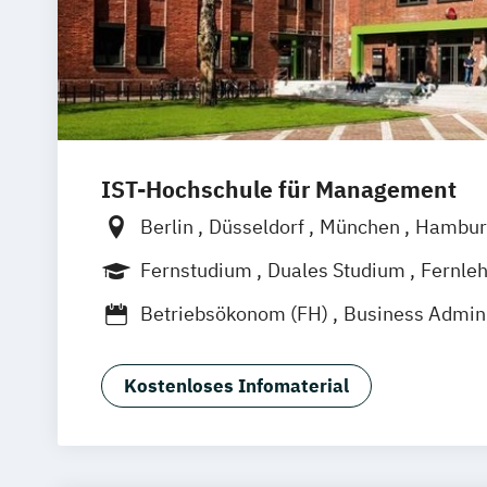
IST-Hochschule für Management
Berlin
Düsseldorf
München
Hambur
Weil am Rhein
Frankfurt am Main
Es
Fernstudium
Duales Studium
Fernle
Jena
Innsbruck
Linz
Betriebsökonom (FH)
Business Admini
Business Administration (dual)
Digitalisierungsmanagement
E-Comm
Kostenloses Infomaterial
Hotel- und Tourismusmarketing
Kommunikation & Eventmanagement
Kommunikation & Eventmanagement (d