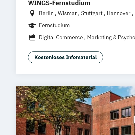
WINGS-Fernstudium
Berlin
Wismar
Stuttgart
Hannover
Frankfurt am Main
Hamburg
Düsseld
Fernstudium
Dortmund
Bonn
Nürnberg
Digital Commerce
Marketing & Psych
Sales Management
Wirtschaftspsycho
Kostenloses Infomaterial