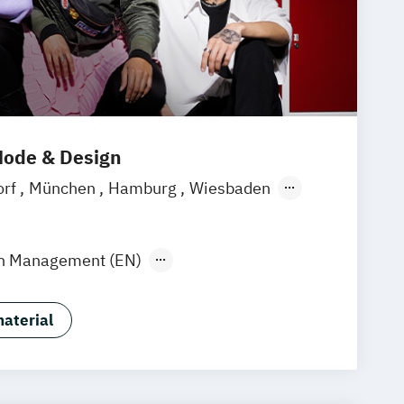
ode & Design
orf
München
Hamburg
Wiesbaden
gn Management (EN)
dukt Design
Interior Design
ent (EN)
aterial
unikationsdesign
management
 Creative Industries (EN)