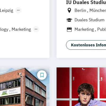
IU Duales Studi
Leipzig
Berlin
Münche
orf
München
Düsseldorf
Br
Duales Studium
Dortmund
Man
ology
Marketing
Marketing
Publ
Augsburg
Biel
logie
Duisburg
Karl
Aachen
deutsc
Kostenloses Infom