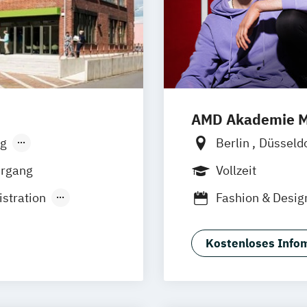
AMD Akademie M
g
Berlin
Düsseld
sen
Stuttgart
Online-Campus
hrgang
Vollzeit
stration
Fashion & Desi
Industrie & Pro
erce
Luxury Managem
Kostenloses Infom
Marken- & Komm
Mode & Design
ual)
Sustainability in