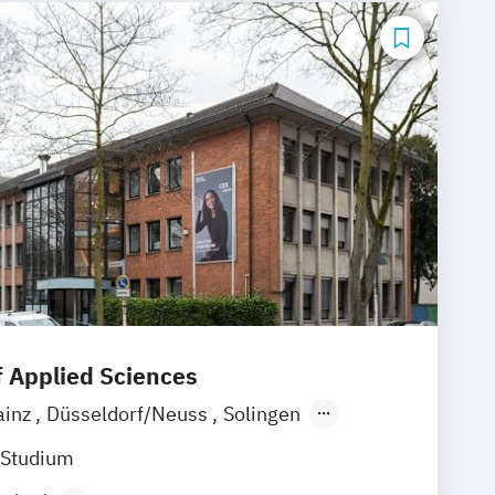
f Applied Sciences
ainz
Düsseldorf/Neuss
Solingen
ne
Rostock
online
 Studium