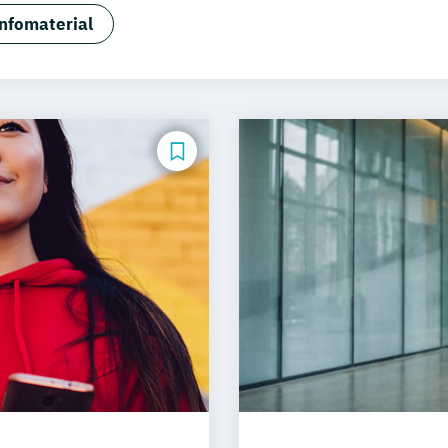
gement und Digitales Marketing
Sportmanagement
nfomaterial
 Eventmanagement