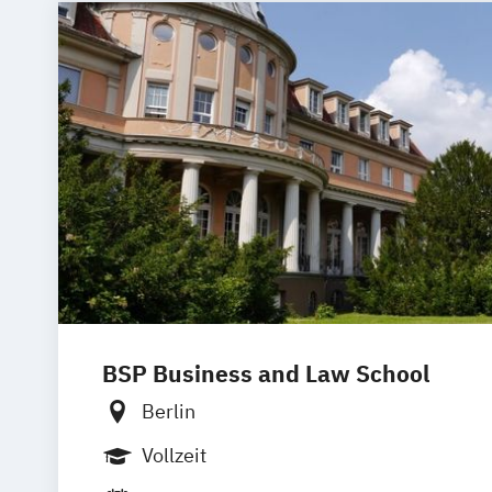
Kommunikation & Medienmanagemen
Kommunikation & Medienmanagement 
Kommunikationsmanagement
Kommunikationsmanagement (dual)
Marketingökonom:in
Online-Marketing & Marketingmanage
Online-Marketing & Marketingmanagem
Public Relations Hochschulzertifikat
Veranstaltungsökonom (FH)
Vertrieb
Werbe- und Medienpsychologie
Wirtschaftspsychologie
BSP Business and Law School
Berlin
Vollzeit