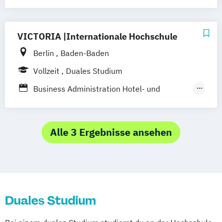
Hotel- und Tourismusmanagement
Betriebswirtschaftslehre –
Marketingkommunikation / Public Relations
VICTORIA |Internationale Hochschule
Berlin
Baden-Baden
Vollzeit
Duales Studium
Business Administration Hotel- und
Tourismusmanagement
Business Administration
Marketingkommunikation und Digitale
Alle 3 Ergebnisse ansehen
Medien
Duales Studium