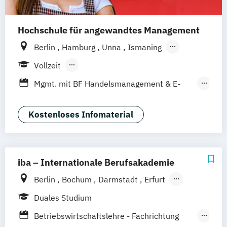
Hochschule für angewandtes Management
Berlin
Hamburg
Unna
Ismaning
Mannheim
Wien
Frankfurt
Hannover
Vollzeit
Leipzig
Düsseldorf
Köln
Nürnberg
Berufsbegleitendes Präsenzstudium
Mgmt. mit BF Handelsmanagement & E-
Stuttgart
Duales Studium
Commerce
Social Media Studies
Sportmanagement
Kostenloses Infomaterial
iba – Internationale Berufsakademie
Berlin
Bochum
Darmstadt
Erfurt
Hamburg
Heidelberg
Kassel
Köln
Duales Studium
Leipzig
München
Nürnberg
Münster
Betriebswirtschaftslehre - Fachrichtung
Online-Campus