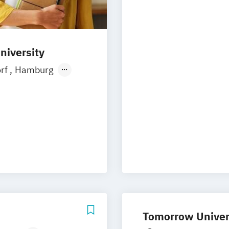
Prichsenstadt
niversity
orf
Hamburg
Ellwangen
Zell
rth
e Kommunikation
 Marketing
nt
ment
Tomorrow Univers