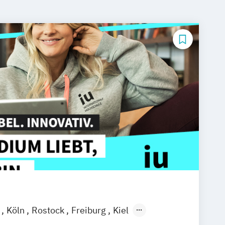
l
Köln
Rostock
Freiburg
Kiel
ain
Stuttgart
Dresden
Aachen