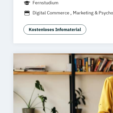
Fernstudium
München
Dortmund
Bonn
Nürnberg
Digital Commerce
Marketing & Psych
Sales Management
Wirtschaftspsycho
Kostenloses Infomaterial