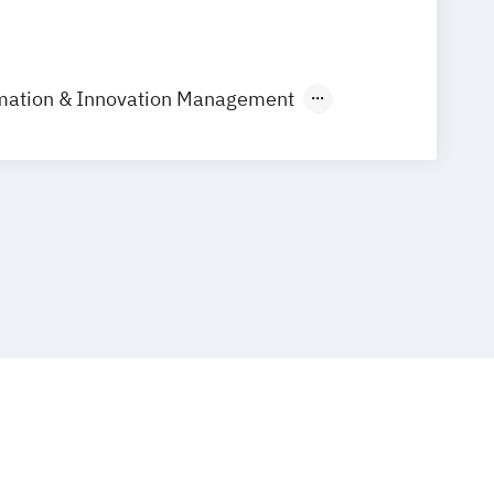
rmation & Innovation Management
 & Innovation
Sustainable Growth
Sustainability
adership
iness Transformation