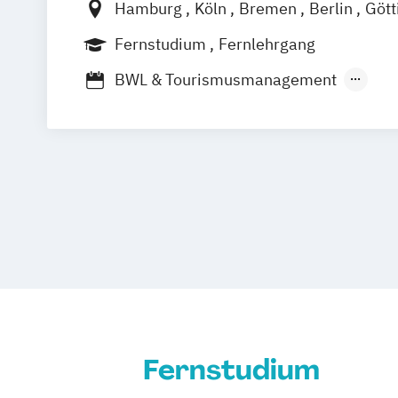
Hamburg
Köln
Bremen
Berlin
Gött
Sales Management & Strategy
UX-Des
Frankfurt am Main
Leipzig
München
Fernstudium
Fernlehrgang
Stuttgart
BWL & Tourismusmanagement
Betriebswirtschaftslehre
Spezialisierung Online-Marketing
Mar
Marketing & Sales Management
Markt- und Werbepsychologie
Sales 
Social-Media- und E-Marketing-Manag
Fernstudium