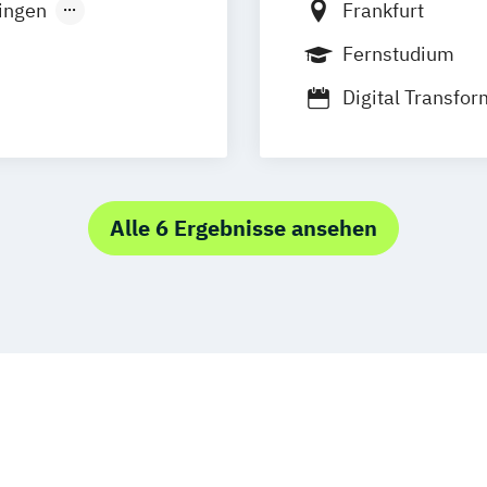
ingen
Frankfurt
ign
Nürnberg
Fernstudium
Digital Transfo
Green Marketing
keting
Innovation for 
Innovation & Le
& Management
Sustainable Bus
Alle 6 Ergebnisse ansehen
er