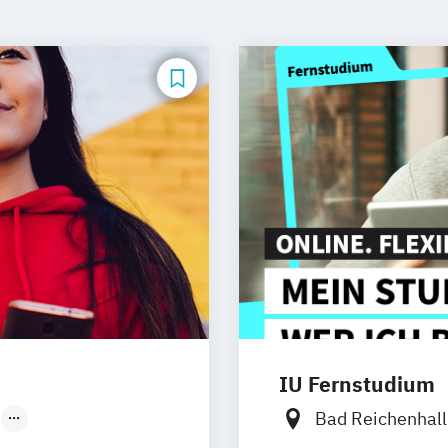
IU Fernstudium
Bad Reichenhal
Düsseldorf
Frankfurt am M