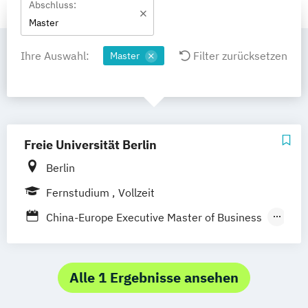
Abschluss:
Master
Ihre Auswahl:
Filter zurücksetzen
Master
Freie Universität Berlin
Berlin
Fernstudium
Vollzeit
China-Europe Executive Master of Business
Marketing
Executive Master of Business Marketing
Management & Marketing
Alle 1 Ergebnisse ansehen