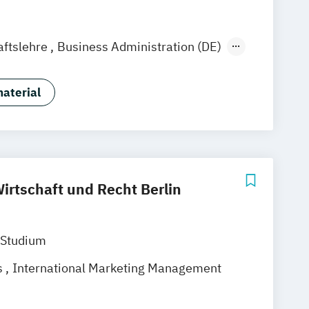
aftslehre
Business Administration (DE)
stration (EN)
tion & Entrepreneurship
aterial
usiness Administration (EN)
- und Medienmanagement
and Management (DE/EN)
irtschaft und Recht Berlin
 Studium
s
International Marketing Management