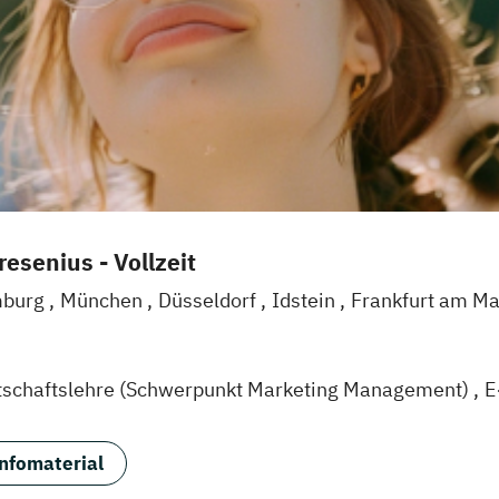
esenius - Vollzeit
burg
München
Düsseldorf
Idstein
Frankfurt am M
l
Braunschweig
Erfurt
tschaftslehre (Schwerpunkt Marketing Management)
E
agement (EN)
Marketing & Brand Management (EN)
M
gement und Digitales Marketing
Sportmanagement
nfomaterial
 Eventmanagement