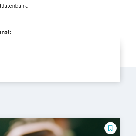
uldatenbank.
nnst: