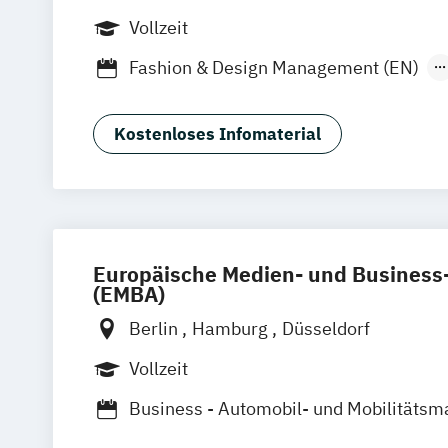
Online-Campus
Vollzeit
Fashion & Design Management (EN)
Industrie & Produkt Design
Interior D
Luxury Management (EN)
Kostenloses Infomaterial
Marken- & Kommunikationsdesign
Mode & Designmanagement
Sustainability in Creative Industries (E
Europäische Medien- und Busines
(EMBA)
Berlin
Hamburg
Düsseldorf
Vollzeit
Business - Automobil- und Mobilitäts
Business - Mode-
Lifestyle- und Ma