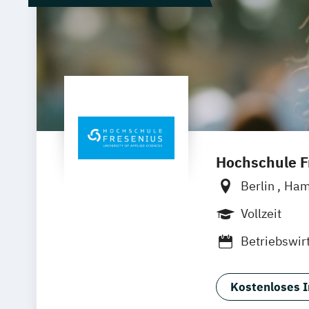
Hochschule Fr
Berlin
Ham
Wolfenbütte
Vollzeit
Betriebswir
Luxury Man
Medienmana
Kostenloses I
Hotel- und