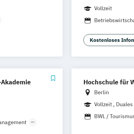
Vollzeit
Betriebswirtsch
esign
Business Admini
Business Innova
Kostenloses Infom
International B
Kommunikation
N)
Modemarketing
Sustainability 
s-Akademie
Hochschule für W
Berlin
Vollzeit
Duales
BWL / Tourismu
management
rkenmanagement