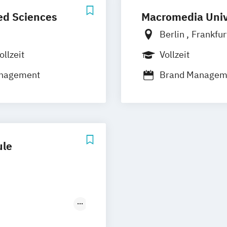
ied Sciences
Macromedia Univ
Berlin
Frankfu
München
Stutt
ollzeit
Vollzeit
anagement
Brand Manage
Marketingmana
Medien- und K
Medien- und Ko
Medien- und We
ule
Sportmarketing