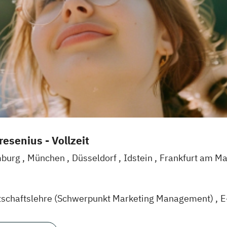
esenius - Vollzeit
burg
München
Düsseldorf
Idstein
Frankfurt am M
l
Braunschweig
Erfurt
tschaftslehre (Schwerpunkt Marketing Management)
E
agement (EN)
Marketing & Brand Management (EN)
M
gement und Digitales Marketing
Sportmanagement