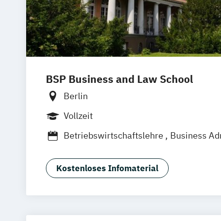
BSP Business and Law School
Berlin
Vollzeit
Betriebswirtschaftslehre
Business Adm
Business Administration (EN)
Business Innovation & Entrepreneursh
Kostenloses Infomaterial
International Business Administration 
Kommunikation- und Medienmanagem
Modemarketing
Sustainability and Management (DE/EN