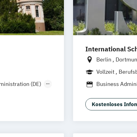
International Sc
Berlin
Dortmu
Stuttgart
Frank
Vollzeit
Berufs
inistration (DE)
Business Admini
Management (D
ip
Management Ma
Kostenloses Infom
(EN)
Marketing & Co
ent
Strategic Mark
)