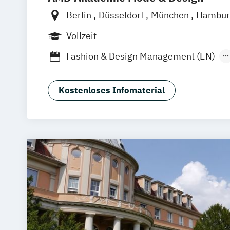
Berlin
Düsseldorf
München
Hambu
Online-Campus
Vollzeit
Fashion & Design Management (EN)
Industrie & Produkt Design
Interior D
Luxury Management (EN)
Kostenloses Infomaterial
Marken- & Kommunikationsdesign
Mode & Designmanagement
Sustainability in Creative Industries (E