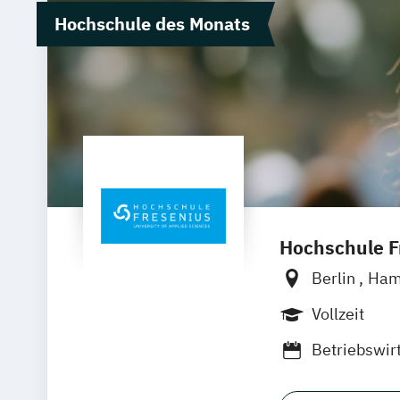
Hochschule des Monats
Hochschule Fr
Berlin
Ham
Wolfenbütte
Vollzeit
Betriebswir
Luxury Man
Medienmana