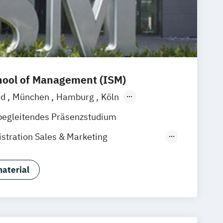
hool of Management (ISM)
nd
München
Hamburg
Köln
furt am Main
begleitendes Präsenzstudium
stration Sales & Marketing
E/EN)
rketing
CRM & Vertrieb (DE/EN)
aterial
mmunications Management (DE/EN)
eting Management (DE/EN)