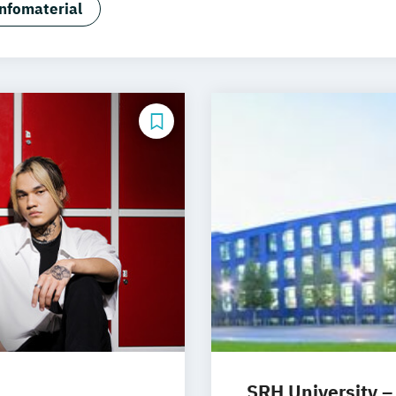
nfomaterial
 Eventmanagement
SRH University – 