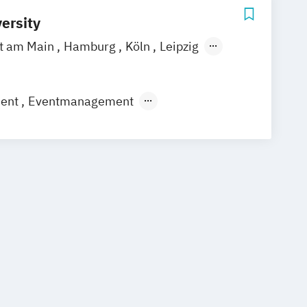
ersity
rt am Main
Hamburg
Köln
Leipzig
gart
ment
Eventmanagement
gement
ommunikationsmanagement
mmuni­kations­management (DE/EN)
rbepsychologie
Social Media
Strategisches Marketing