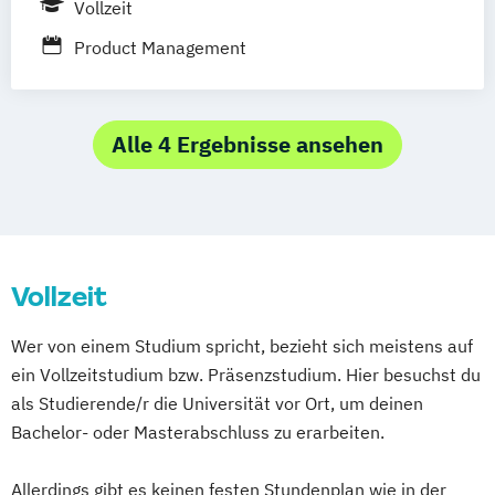
Vollzeit
Business - Tourismus- und
Freizeitmanagement
Product Management
Marketing - Internationales Marketing und
Management
Marketing - Werbe- und
Alle 4 Ergebnisse ansehen
Wirtschaftspsychologie
Vollzeit
Wer von einem Studium spricht, bezieht sich meistens auf
ein Vollzeitstudium bzw. Präsenzstudium. Hier besuchst du
als Studierende/r die Universität vor Ort, um deinen
Bachelor- oder Masterabschluss zu erarbeiten.
Allerdings gibt es keinen festen Stundenplan wie in der