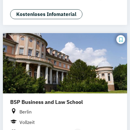
Industrie & Produkt Design
Interior Design
Luxury Management (EN)
Kostenloses Infomaterial
Marken- & Kommunikationsdesign
Mode & Designmanagement
Sustainability in Creative Industries (EN)
BSP Business and Law School
Berlin
Vollzeit