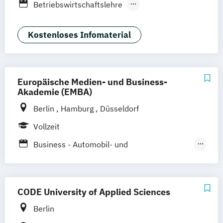
Betriebswirtschaftslehre
Business Administration (DE)
Business Administration (EN)
Kostenloses Infomaterial
Business Innovation & Entrepreneurship
International Business Administration (EN)
Europäische Medien- und Business-
Kommunikation- und Medienmanagement
Akademie (EMBA)
Modemarketing
Berlin
Hamburg
Düsseldorf
Sustainability and Management (DE/EN)
Vollzeit
Business - Automobil- und
Mobilitätsmanagement
Business - Mode-
Lifestyle- und Markenmanagement
CODE University of Applied Sciences
Business - Sport-
Berlin
Fitness- und Eventmanagement